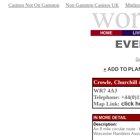
Casinos Not On Gamstop
Non Gamstop Casinos UK
Miglior
HOME
LIV
Go
+
ADD TO PL
Crowle, Churchill
WR7 4AJ
Telephone:
+44(0)1
Map Link:
click h
IN MORE DETAIL
Description:
An 8 mile circular route -
Worcester Ramblers Asso