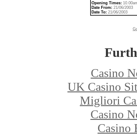
Opening Times:
10.00a
Date From:
21/06/2003
Date To:
21/06/2003
Go
Furth
Casino N
UK Casino Si
Migliori Ca
Casino N
Casino 