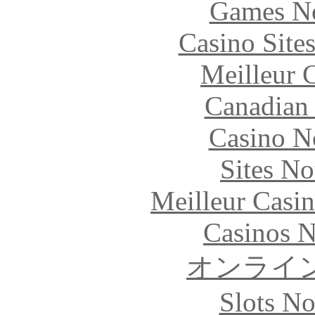
Games N
Casino Site
Meilleur 
Canadian 
Casino N
Sites N
Meilleur Casi
Casinos 
オンライ
Slots N