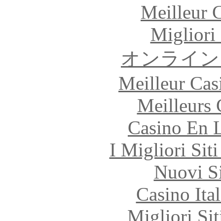
Meilleur 
Migliori
オンライン
Meilleur Cas
Meilleurs 
Casino En L
I Migliori Si
Nuovi S
Casino It
Migliori Si