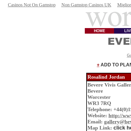
Casinos Not On Gamstop
Non Gamstop Casinos UK
Miglior
HOME
LIV
Go
+
ADD TO PL
Rosalind Jordan
Bevere Vivis Galle
Bevere
Worcester
WR3 7RQ
Telephone:
+44(0)1
Website:
http://ww
Email:
gallery@be
Map Link:
click h