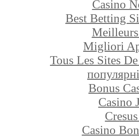
Casino N
Best Betting S
Meilleurs
Migliori A
Tous Les Sites De
популярні
Bonus Cas
Casino 
Cresus
Casino Bon