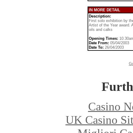
IN MORE DETAIL
Description:
First solo exhibition by 
Artist of the Year award. 
oils and calks
Opening Times:
10.30am
Date From:
05/04/2003
Date To:
26/04/2003
Go
Furth
Casino N
UK Casino Si