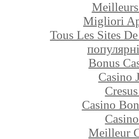
Meilleurs
Migliori A
Tous Les Sites De
популярні
Bonus Cas
Casino 
Cresus
Casino Bon
Casin
Meilleur 