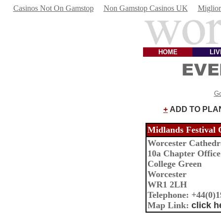
Casinos Not On Gamstop
Non Gamstop Casinos UK
Miglior
HOME
LIV
Go
+
ADD TO PL
Midlands Festival
Worcester Cathedr
10a Chapter Office
College Green
Worcester
WR1 2LH
Telephone:
+44(0)1
Map Link:
click h