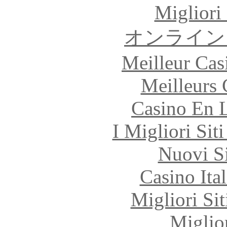
Migliori
オンライン
Meilleur Cas
Meilleurs 
Casino En L
I Migliori Si
Nuovi S
Casino It
Migliori Si
Miglio