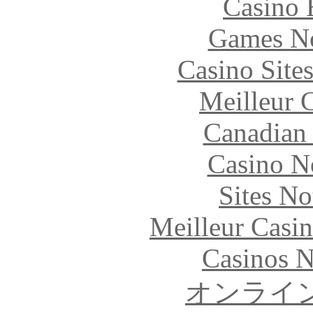
Casino 
Games N
Casino Site
Meilleur 
Canadian 
Casino N
Sites N
Meilleur Casi
Casinos 
オンライ