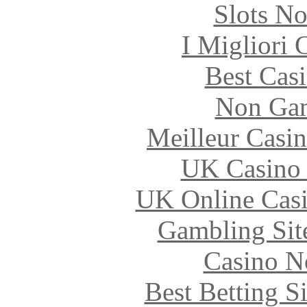
Slots N
I Migliori
Best Cas
Non Gam
Meilleur Casi
UK Casino
UK Online Cas
Gambling Sit
Casino N
Best Betting S