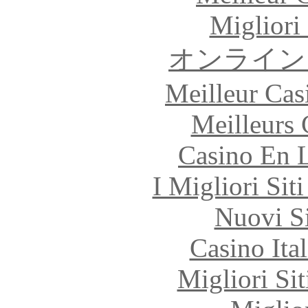
Migliori
オンライン
Meilleur Cas
Meilleurs 
Casino En L
I Migliori Si
Nuovi S
Casino It
Migliori Si