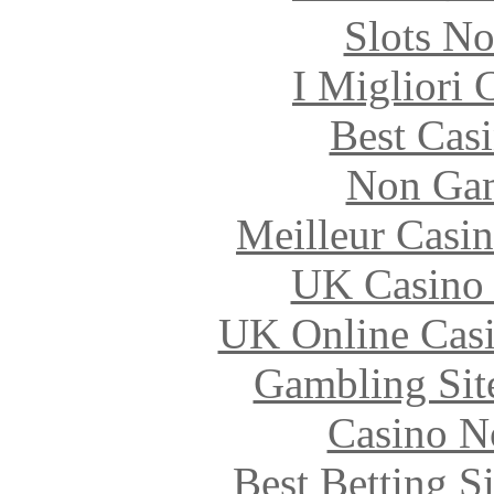
Slots N
I Migliori
Best Cas
Non Gam
Meilleur Casi
UK Casino
UK Online Cas
Gambling Sit
Casino N
Best Betting S