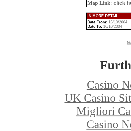
Map Link:
click h
IN MORE DETAIL
Date From:
16/10/2004
Date To:
16/10/2004
Go
Furth
Casino N
UK Casino Si
Migliori Ca
Casino N