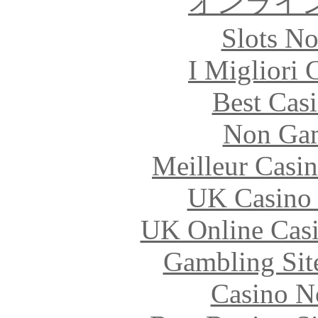
オンライ
Slots N
I Migliori
Best Cas
Non Gam
Meilleur Casi
UK Casino
UK Online Cas
Gambling Sit
Casino N