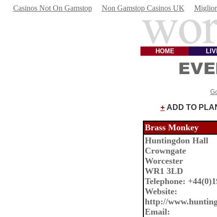
Casinos Not On Gamstop
Non Gamstop Casinos UK
Miglior
HOME
LIV
Go
+
ADD TO PL
Brass Monkey
Huntingdon Hall
Crowngate
Worcester
WR1 3LD
Telephone:
+44(0)1
Website:
http://www.huntin
Email: