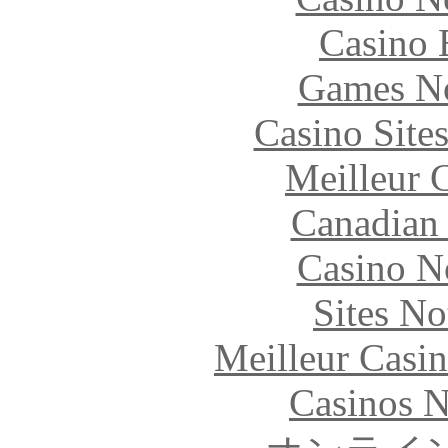
Casino 
Games N
Casino Site
Meilleur 
Canadian 
Casino N
Sites N
Meilleur Casi
Casinos 