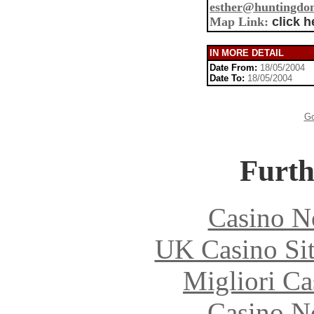
esther@huntingdon
Map Link:
click h
IN MORE DETAIL
Date From:
18/05/2004
Date To:
18/05/2004
Go
Furth
Casino N
UK Casino Si
Migliori Ca
Casino N