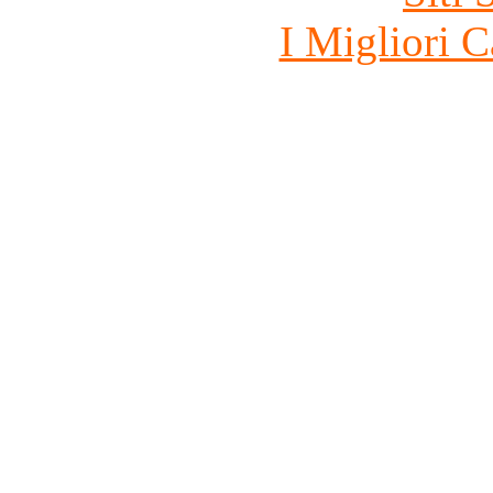
I Migliori