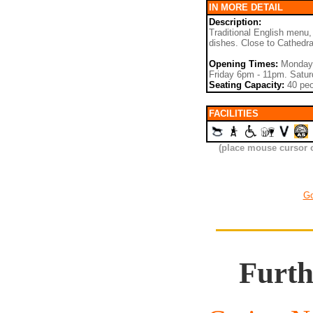
IN MORE DETAIL
Description:
Traditional English menu,
dishes. Close to Cathedr
Opening Times:
Monday
Friday 6pm - 11pm. Satur
Seating Capacity:
40 pe
FACILITIES
(place mouse cursor o
Go
Furth