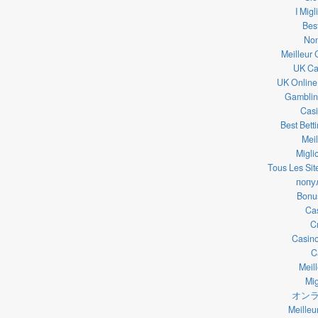
I Mig
Best
Non
Meilleur 
UK Ca
UK Online
Gamblin
Cas
Best Bett
Meil
Migli
Tous Les Sit
попу
Bonu
Cas
C
Casin
C
Meil
Mig
オンラ
Meilleu