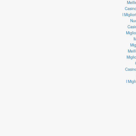
Meill
Casino
I Miglio
Nuo
Casi
Miglio
M
Mig
Meil
Migli
Casino
I Mig