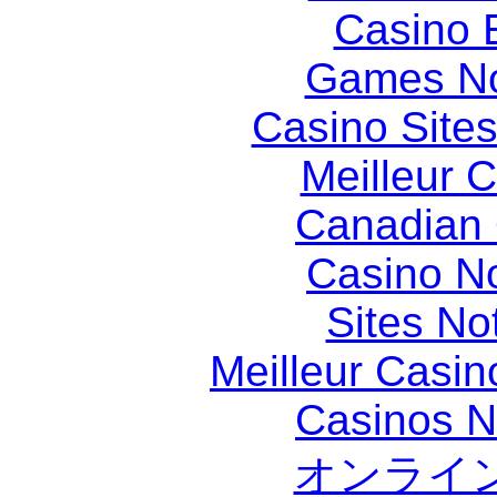
Casino 
Games No
Casino Site
Meilleur 
Canadian 
Casino N
Sites N
Meilleur Casin
Casinos 
オンライ