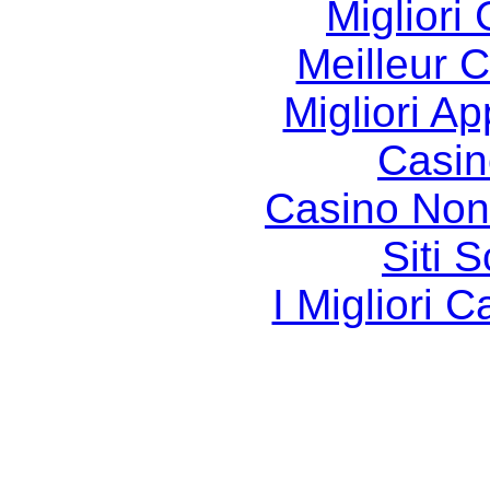
Migliori
Meilleur 
Migliori A
Casin
Casino Non
Siti
I Migliori