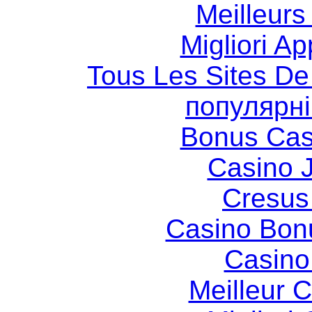
Meilleurs
Migliori A
Tous Les Sites De 
популярні
Bonus Cas
Casino 
Cresus
Casino Bon
Casino
Meilleur 