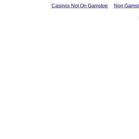
Casinos Not On Gamstop
Non Gamst