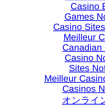
Casino 
Games No
Casino Site
Meilleur 
Canadian 
Casino N
Sites N
Meilleur Casin
Casinos 
オンライ