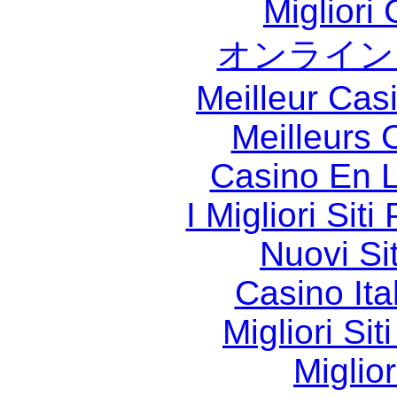
Migliori
オンライン
Meilleur Cas
Meilleurs 
Casino En L
I Migliori Sit
Nuovi S
Casino It
Migliori Si
Miglio