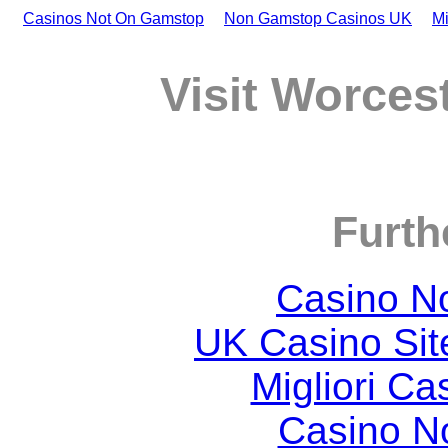
Casinos Not On Gamstop
Non Gamstop Casinos UK
Mi
Visit Worces
Furth
Casino N
UK Casino Si
Migliori Ca
Casino N