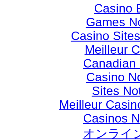
Casino 
Games No
Casino Site
Meilleur 
Canadian 
Casino N
Sites N
Meilleur Casin
Casinos 
オンライ