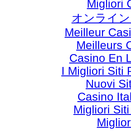
Migliori
オンライン
Meilleur Cas
Meilleurs 
Casino En L
I Migliori Sit
Nuovi S
Casino It
Migliori Si
Miglio