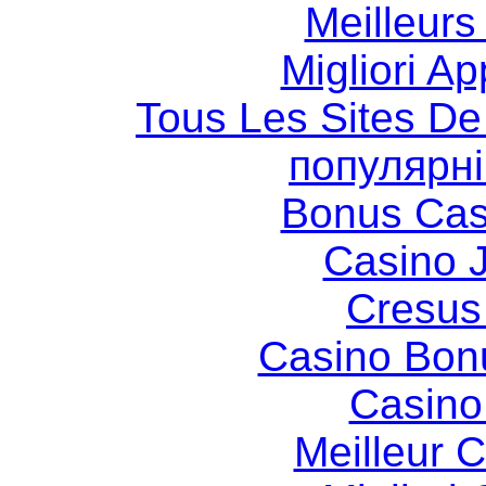
Meilleurs
Migliori A
Tous Les Sites De 
популярні
Bonus Cas
Casino 
Cresus
Casino Bon
Casino
Meilleur 