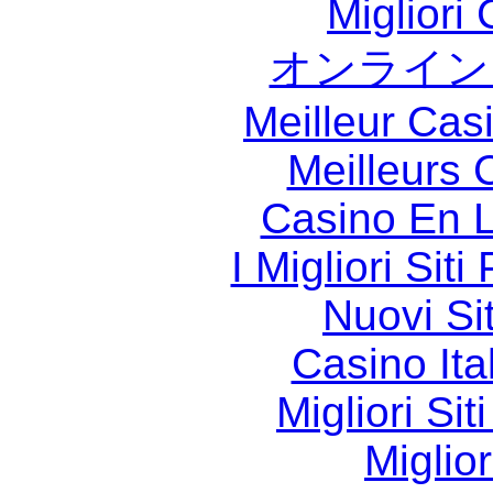
Migliori
オンライン
Meilleur Cas
Meilleurs 
Casino En L
I Migliori Sit
Nuovi S
Casino It
Migliori Si
Miglio