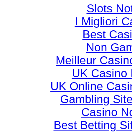
Slots N
I Migliori
Best Casi
Non Gam
Meilleur Casin
UK Casino
UK Online Cas
Gambling Sit
Casino N
Best Betting S